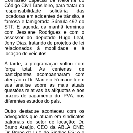
Comissão Especial de Reforma do
Código Civil Brasileiro, para tratar da
responsabilidade solidária das
locadoras em acidentes de trânsito, a
famosa e famigerada Súmula 492 do
STF. E agenda da manhã terminou
com Jessiane Rodrigues e com o
assessor do deputado Hugo Leal,
Jerry Dias, tratando de projetos de lei
relacionados à mobilidade e à
locação de veículos.
À tarde, a programação voltou com
força total. As centenas de
participantes acompanharam com
atenção o Dr. Marcelo Romanelli em
sua análise sobre as mais atuais
questões relativas às alíquotas e aos
prazos de pagamento do IPVA, nos
diferentes estados do país.
Outro destaque aconteceu com os
advogados que atuam em sindicatos
patronais do setor de locação: Dr.
Bruno Araújo, CEO da ABLA ONE;
Dr. Bruno da Luz, do Sindloc-ES; e o