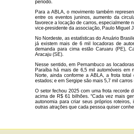
período.
Para a ABLA, o movimento também representa
entre os eventos juninos, aumento da circula
favorece a locação de carros, especialmente n
vice-presidente da associação, Paulo Miguel J
No Nordeste, as estatísticas do Anuário Bras
já existem mais de 6 mil locadoras de auto
demanda para cima estão Caruaru (PE), C
Aracaju (SE).
Nesse sentido, em Pernambuco as locadoras t
Paraíba há mais de 6,5 mil automóveis em
Norte, ainda conforme a ABLA, a frota tota
estados; e em Sergipe são mais 5,7 mil carros
O setor fechou 2025 com uma frota recorde d
acima de R$ 61 bilhões. “Cada vez mais gent
autonomia para criar seus próprios roteiros, 
outras atrações que cada pessoa quiser conhe