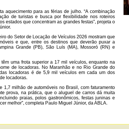
 aquecimento para as férias de julho. “A combinação
ção de turistas e busca por flexibilidade nos roteiros
os estados que concentram as grandes festas”, projeta o
únior.
ileiro do Setor de Locação de Veículos 2026 mostram que
móveis e que, entre os destinos que deverão puxar a
ampina Grande (PB), São Luís (MA), Mossoró (RN) e
êm uma frota superior a 17 mil veículos, enquanto na
 nome de locadoras. No Maranhão e no Rio Grande do
l das locadoras é de 5,9 mil veículos em cada um dos
 de locadoras.
e 1,7 milhão de automóveis no Brasil, com faturamento
e prova, na prática, que o aluguel de carros dá muita
incluindo praias, polos gastronômicos, festas juninas e
cer melhor”, completa Paulo Miguel Júnior, da ABLA.