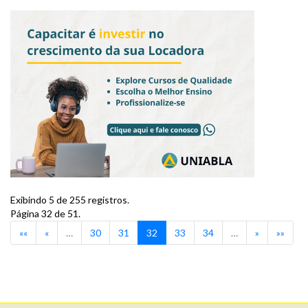
Exibindo 5 de 255 registros.
Página 32 de 51.
««
«
…
30
31
32
33
34
…
»
»»