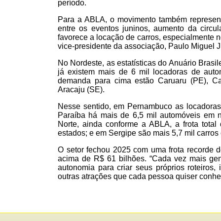
período.
Para a ABLA, o movimento também representa
entre os eventos juninos, aumento da circula
favorece a locação de carros, especialmente n
vice-presidente da associação, Paulo Miguel J
No Nordeste, as estatísticas do Anuário Bras
já existem mais de 6 mil locadoras de auto
demanda para cima estão Caruaru (PE), C
Aracaju (SE).
Nesse sentido, em Pernambuco as locadoras t
Paraíba há mais de 6,5 mil automóveis em
Norte, ainda conforme a ABLA, a frota tota
estados; e em Sergipe são mais 5,7 mil carros
O setor fechou 2025 com uma frota recorde d
acima de R$ 61 bilhões. “Cada vez mais gent
autonomia para criar seus próprios roteiros, 
outras atrações que cada pessoa quiser conhe