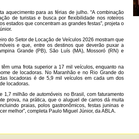
 aquecimento para as férias de julho. “A combinação
ção de turistas e busca por flexibilidade nos roteiros
os estados que concentram as grandes festas”, projeta o
únior.
ileiro do Setor de Locação de Veículos 2026 mostram que
móveis e que, entre os destinos que deverão puxar a
ampina Grande (PB), São Luís (MA), Mossoró (RN) e
êm uma frota superior a 17 mil veículos, enquanto na
 nome de locadoras. No Maranhão e no Rio Grande do
l das locadoras é de 5,9 mil veículos em cada um dos
 de locadoras.
e 1,7 milhão de automóveis no Brasil, com faturamento
e prova, na prática, que o aluguel de carros dá muita
incluindo praias, polos gastronômicos, festas juninas e
cer melhor”, completa Paulo Miguel Júnior, da ABLA.