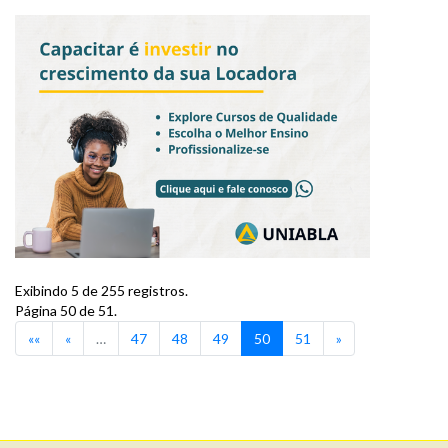
Exibindo 5 de 255 registros.
Página 50 de 51.
««
«
…
47
48
49
50
51
»